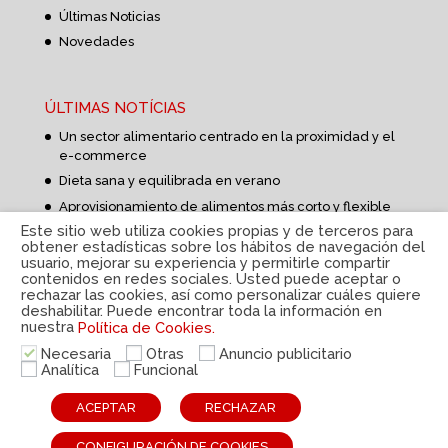
Últimas Noticias
Novedades
ÚLTIMAS NOTÍCIAS
Un sector alimentario centrado en la proximidad y el
e-commerce
Dieta sana y equilibrada en verano
Aprovisionamiento de alimentos más corto y flexible
Este sitio web utiliza cookies propias y de terceros para
obtener estadísticas sobre los hábitos de navegación del
usuario, mejorar su experiencia y permitirle compartir
contenidos en redes sociales. Usted puede aceptar o
rechazar las cookies, así como personalizar cuáles quiere
deshabilitar. Puede encontrar toda la información en
nuestra
Política de Cookies.
Política de privacidad
|
Aviso Legal
|
Política de
cookies
|
Sistema interno de información
|
© Disteco
Necesaria
Otras
Anuncio publicitario
2022
Analítica
Funcional
ESP
CAT
ACEPTAR
RECHAZAR
CONFIGURACIÓN DE COOKIES