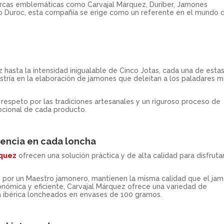
marcas emblemáticas como Carvajal Márquez, Duriber, Jamones
 Duroc, esta compañía se erige como un referente en el mundo d
 hasta la intensidad inigualable de Cinco Jotas, cada una de esta
tría en la elaboración de jamones que deleitan a los paladares 
 respeto por las tradiciones artesanales y un riguroso proceso de
epcional de cada producto.
lencia en cada loncha
rquez
ofrecen una solución práctica y de alta calidad para disfruta
por un Maestro jamonero, mantienen la misma calidad que el ja
nómica y eficiente, Carvajal Márquez ofrece una variedad de
ta ibérica loncheados en envases de 100 gramos.