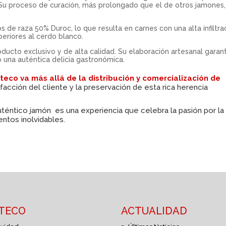
 Su proceso de curación, más prolongado que el de otros jamones,
e raza 50% Duroc, lo que resulta en carnes con una alta infiltra
periores al cerdo blanco.
ucto exclusivo y de alta calidad. Su elaboración artesanal garan
 una auténtica delicia gastronómica.
steco
va más allá de la
distribución y comercialización de
facción del cliente y la preservación de esta rica herencia
téntico jamón es una experiencia que celebra la pasión por la
ntos inolvidables.
STECO
ACTUALIDAD