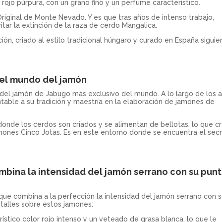
rojo púrpura, con un grano fino y un perfume característico.
iginal de Monte Nevado. Y es que tras años de intenso trabajo,
itar la extinción de la raza de cerdo Mangalica.
ción, criado al estilo tradicional húngaro y curado en España sigui
n el mundo del jamón
el jamón de Jabugo más exclusivo del mundo. A lo largo de los a
table a su tradición y maestría en la elaboración de jamones de
 donde los cerdos son criados y se alimentan de bellotas, lo que c
amones Cinco Jotas. Es en este entorno donde se encuentra el sec
bina la intensidad del jamón serrano con su pun
que combina a la perfección la intensidad del jamón serrano con 
talles sobre estos jamones:
ístico color rojo intenso y un veteado de grasa blanca, lo que le