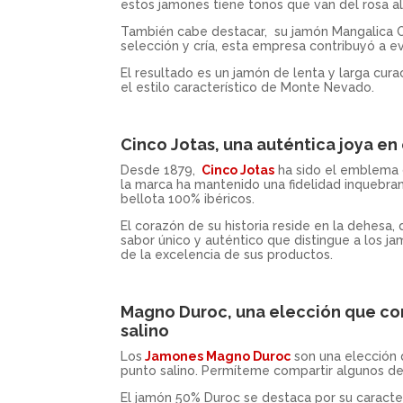
estos jamones tiene tonos que van del rosa al 
También cabe destacar, su jamón Mangalica Or
selección y cría, esta empresa contribuyó a ev
El resultado es un jamón de lenta y larga cura
el estilo característico de Monte Nevado.
Cinco Jotas, una auténtica joya e
Desde 1879,
Cinco Jotas
ha sido el emblema d
la marca ha mantenido una fidelidad inquebran
bellota 100% ibéricos.
El corazón de su historia reside en la dehesa,
sabor único y auténtico que distingue a los j
de la excelencia de sus productos.
Magno Duroc, una elección que com
salino
Los
Jamones Magno Duroc
son una elección 
punto salino. Permíteme compartir algunos de
El jamón 50% Duroc se destaca por su caracter