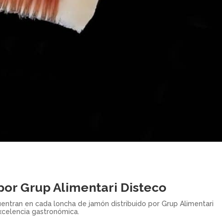
por Grup Alimentari Disteco
uentran en cada loncha de jamón distribuido por Grup Alimentari
celencia gastronómica.