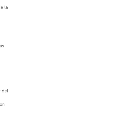
e la
s
más
r del
món