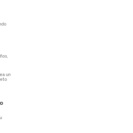
endo
ños,
rea un
reto
to
su