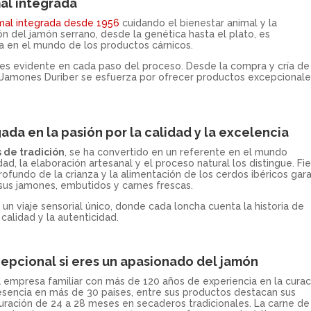
mal integrada
mal integrada desde 1956
cuidando el bienestar animal y la
ión del jamón serrano, desde la genética hasta el plato, es
a en el mundo de los productos cárnicos.
 es evidente en cada paso del proceso. Desde la compra y cría de
n, Jamones Duriber se esfuerza por ofrecer productos excepcionale
ada en la pasión por la calidad y la excelencia
 de tradición
, se ha convertido en un referente en el mundo
ad, la elaboración artesanal y el proceso natural los distingue. Fie
ofundo de la crianza y la alimentación de los cerdos ibéricos gar
 sus jamones, embutidos y carnes frescas.
n viaje sensorial único, donde cada loncha cuenta la historia de
calidad y la autenticidad.
epcional si eres un apasionado del jamón
empresa familiar con más de 120 años de experiencia en la curac
resencia en más de 30 paises, entre sus productos destacan sus
curación de 24 a 28 meses en secaderos tradicionales. La carne de