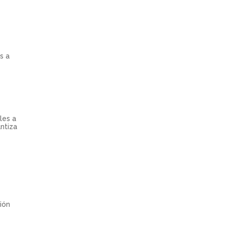
s a
les a
antiza
ión