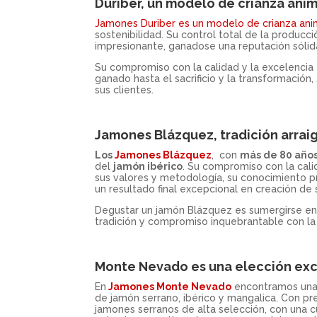
Duriber, un modelo de crianza ani
Jamones Duriber es un modelo de crianza ani
sostenibilidad. Su control total de la producc
impresionante, ganadose una reputación sólid
Su compromiso con la calidad y la excelencia
ganado hasta el sacrificio y la transformació
sus clientes.
Jamones Blázquez, tradición arraig
Los
Jamones Blázquez
, con
más de 80 años
del
jamón ibérico
. Su compromiso con la calid
sus valores y metodología, su conocimiento pr
un resultado final excepcional en creación de
Degustar un jamón Blázquez es sumergirse en u
tradición y compromiso inquebrantable con la 
Monte Nevado es una elección exc
En
Jamones Monte Nevado
encontramos una 
de jamón serrano, ibérico y mangalica. Con p
jamones serranos de alta selección, con una 