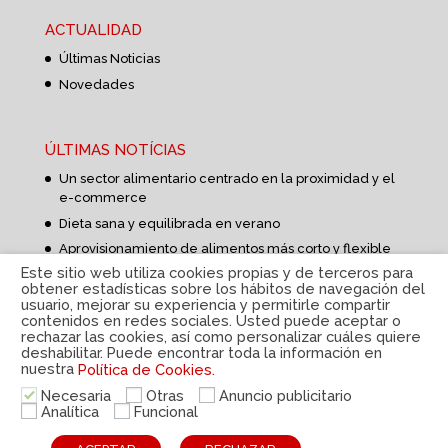
ACTUALIDAD
Últimas Noticias
Novedades
ÚLTIMAS NOTÍCIAS
Un sector alimentario centrado en la proximidad y el
e-commerce
Dieta sana y equilibrada en verano
Aprovisionamiento de alimentos más corto y flexible
Este sitio web utiliza cookies propias y de terceros para
obtener estadísticas sobre los hábitos de navegación del
usuario, mejorar su experiencia y permitirle compartir
contenidos en redes sociales. Usted puede aceptar o
rechazar las cookies, así como personalizar cuáles quiere
deshabilitar. Puede encontrar toda la información en
nuestra
Política de Cookies.
Política de privacidad
|
Aviso Legal
|
Política de
cookies
|
Sistema interno de información
|
© Disteco
Necesaria
Otras
Anuncio publicitario
2022
Analítica
Funcional