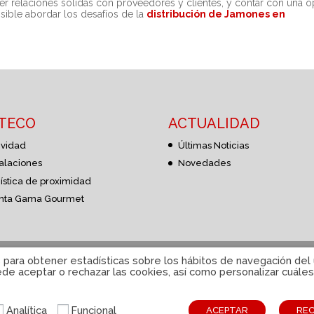
er relaciones sólidas con proveedores y clientes, y contar con una 
osible abordar los desafíos de la
distribución de Jamones en
STECO
ACTUALIDAD
ividad
Últimas Noticias
talaciones
Novedades
ística de proximidad
nta Gama Gourmet
e cookies
|
Sistema interno de información
|
© Disteco 2022
s para obtener estadísticas sobre los hábitos de navegación del u
e aceptar o rechazar las cookies, así como personalizar cuáles 
ESP
CAT
Analítica
Funcional
ACEPTAR
RE