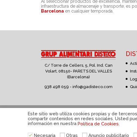
Al seleccionar productos de excelencia, manten
infraestructura de almacenaje y transporte, es p
Barcelona
en cualquier temporada.
DI
Act
C/ Torre de Cellers, 5, Pol. Ind. Can
Volart,
08150- PARETS DEL VALLES
Ins
(Barcelona)
Log
938 498 059 -
info@gadisteco.com
Qui
Política de privacidad
|
Aviso Legal
|
Política d
Este sitio web utiliza cookies propias y de tercero
compartir contenidos en redes sociales. Usted pued
información en nuestra
Política de Cookies.
Necesaria
Otras
Anuncio publicitario