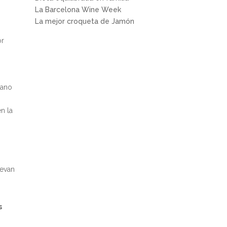
La Barcelona Wine Week
La mejor croqueta de Jamón
or
mano
n la
levan
s