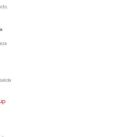
cto,
la
ieza
salida
up