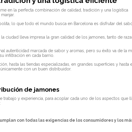
adición y una logística eficiente
me en la perfecta combinación de calidad, tradición y una logística
 manjar.
polita, lo que todo el mundo busca en Barcelona es disfrutar del sab
la ciudad lleva impresa la gran calidad de los jamones, tanto de raza
ional autenticidad marcada de sabor y aromas, pero su éxito va de la 
u infiltración en cada barrio.
ón, hasta las tiendas especializadas, en grandes superficies y hasta e
a únicamente con un buen distribuidor.
stribución de jamones
e trabajo y experiencia, para acoplar cada uno de los aspectos que l
:
mplan con todas las exigencias de los consumidores y los má