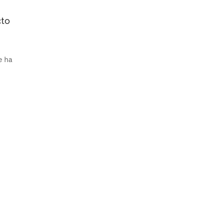
cto
e ha