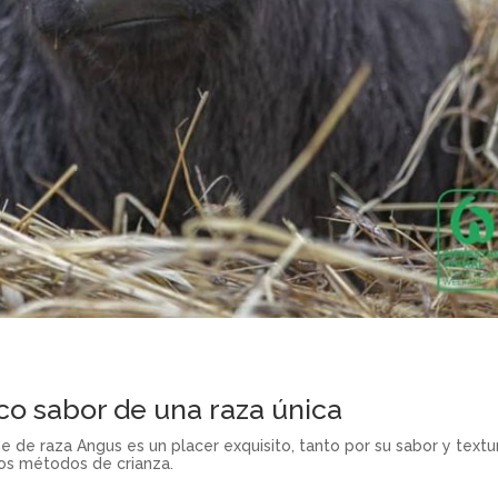
co sabor de una raza única
ne de raza Angus es un placer exquisito, tanto por su sabor y textu
los métodos de crianza.