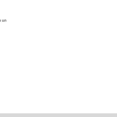
n un
s
a