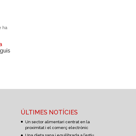
e ha
a
guis
ÚLTIMES NOTÍCIES
Un sector alimentari centrat en la
proximitat i el comerç electrònic
Una dieta sana i equilibrada a l’estiu