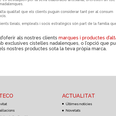
s nadalenques.
’alta qualitat que els clients puguin considerar tant per al consum
cis.
lients lleials, empleats i socis estratègics són part de la família qu
d’oferir als nostres clients
marques i productes d’alt
 exclusives cistelles nadalenques, o l’opció que pu
 els nostres productes sota la teva pròpia marca.
STECO
ACTUALITAT
vitat
Últimes notícies
al·lacions
Novetats