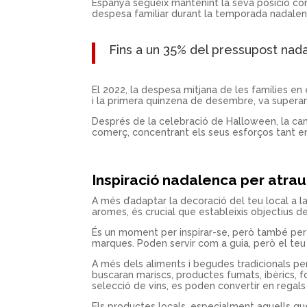
Espanya segueix mantenint la seva posició co
despesa familiar durant la temporada nadalen
Fins a un 35% del pressupost nada
El 2022, la despesa mitjana de les famílies e
i la primera quinzena de desembre, va superar
Després de la celebració de Halloween, la c
comerç, concentrant els seus esforços tant en
Inspiració nadalenca per atra
A més d’adaptar la decoració del teu local a l
aromes, és crucial que estableixis objectius d
És un moment per inspirar-se, però també per 
marques. Poden servir com a guia, però el teu 
A més dels aliments i begudes tradicionals per a
buscaran mariscs, productes fumats, ibèrics, f
selecció de vins, es poden convertir en regals
Els productes locals, especialment aquells qu