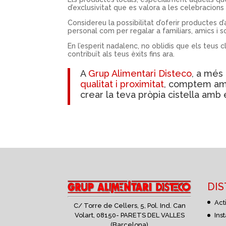
d’exclusivitat que es valora a les celebracion
Considereu la possibilitat d’oferir productes d
personal com per regalar a familiars, amics i so
En l’esperit nadalenc, no oblidis que els teus c
contribuït als teus èxits fins ara.
A
Grup Alimentari Disteco
, a més 
qualitat i proximitat
, comptem amb
crear la teva pròpia cistella amb
DI
Acti
C/ Torre de Cellers, 5, Pol. Ind. Can
Volart,
08150- PARETS DEL VALLES
Inst
(Barcelona)