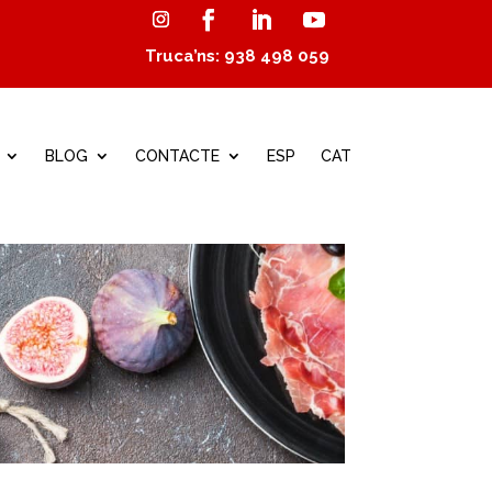
Truca’ns: 938 498 059
BLOG
CONTACTE
ESP
CAT