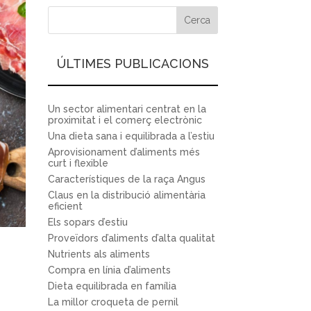
ÚLTIMES PUBLICACIONS
Un sector alimentari centrat en la
proximitat i el comerç electrònic
Una dieta sana i equilibrada a l’estiu
Aprovisionament d’aliments més
curt i flexible
Característiques de la raça Angus
Claus en la distribució alimentària
eficient
Els sopars d’estiu
Proveïdors d’aliments d’alta qualitat
Nutrients als aliments
Compra en línia d’aliments
Dieta equilibrada en família
La millor croqueta de pernil