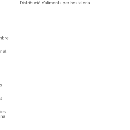
Distribució d’aliments per hostaleria
embre
r al
es
.
ns
lies
una