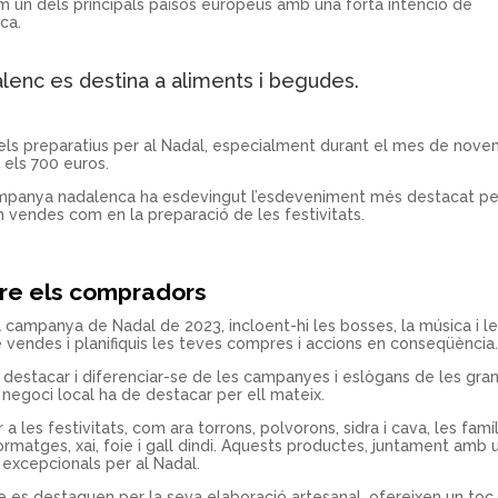
m un dels principals països europeus amb una forta intenció de
ca.
lenc es destina a aliments i begudes.
n els preparatius per al Nadal, especialment durant el mes de nov
 els 700 euros.
ampanya nadalenca ha esdevingut l’esdeveniment més destacat pe
 vendes com en la preparació de les festivitats.
ure els compradors
a campanya de Nadal de 2023, incloent-hi les bosses, la música i l
e vendes i planifiquis les teves compres i accions en conseqüència
destacar i diferenciar-se de les campanyes i eslògans de les gra
negoci local ha de destacar per ell mateix.
 les festivitats, com ara torrons, polvorons, sidra i cava, les famí
ormatges, xai, foie i gall dindi. Aquests productes, juntament amb 
 excepcionals per al Nadal.
e es destaquen per la seva elaboració artesanal, ofereixen un toc