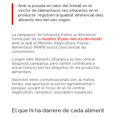
Amb la posada en valor del treball en el
sector de l’alimentació, les etiquetes en el
producte registren la qualitat diferencial dels
aliments des del seu origen.
La campanya “en l’etiqueta trobes la diferència”
forma part de la
iniciativa “El país más rico del mundo”
,
amb la qual el Ministeri d’Agricultura, Pesca i
Alimentació (MAPA) busca conscienciar als
consumidors.
L’origen dels Aliments d’Espanya és l’eix central
d’aquesta campanya, però també contribueix a
avivar l’interès per les etiquetes en els productes
alimentaris.
Aquestes eines comunicacionals són, al mateix
temps, una aportació al sector agroalimentari i
pesquer, posant el focus en el rol central
d’agricultors, ramaders i pescadors espanyols.
El que hi ha darrere de cada aliment