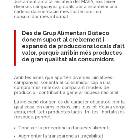
Juntament amb la iniciativa del MAPA, existeixen
diverses campanyes globals per a incentivar una
cadena d’alimentació més sostenible i un
consumidor més informat.
Des de
Grup Alimentari Disteco
donem suport al creixement i
expansió de produccions locals d’alt
valor, perquè arribin més productes
de gran qualitat als consumidors.
Amb les eines que aporten diverses iniciatives i
campanyes, s’orienta al consumidor cap a una
compra més reflexiva, comparant models de
producció i contribuint a generar riquesa nacional.
La indicació d’origen és de caràcter obligatori, per la
qual cosa, en carns, peixos, vins, ous, oli d’oliva verge
extra, mel, llet i productes lactis, fruites i hortalisses
fresques, permet:
Conèixer la procedència d’aquests aliments
Augmentar la transparència i traçabilitat