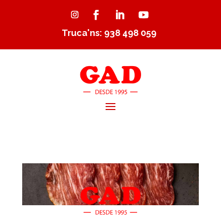
Truca'ns: 938 498 059