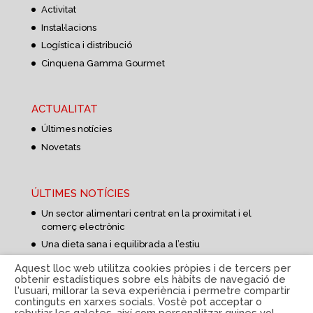
Activitat
Instal·lacions
Logística i distribució
Cinquena Gamma Gourmet
ACTUALITAT
Últimes notícies
Novetats
ÚLTIMES NOTÍCIES
Un sector alimentari centrat en la proximitat i el
comerç electrònic
Una dieta sana i equilibrada a l’estiu
Aprovisionament d’aliments més curt i flexible
Aquest lloc web utilitza cookies pròpies i de tercers per
obtenir estadístiques sobre els hàbits de navegació de
l'usuari, millorar la seva experiència i permetre compartir
continguts en xarxes socials. Vostè pot acceptar o
rebutjar les galetes, així com personalitzar quines vol