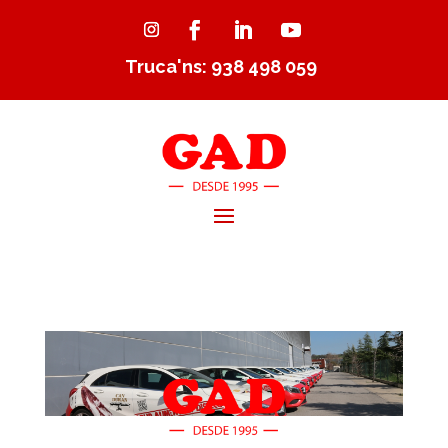
Truca'ns: 938 498 059