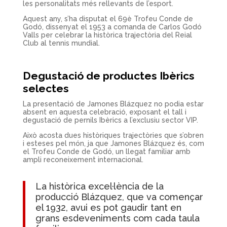
les personalitats més rellevants de l’esport.
Aquest any, s’ha disputat el 69è Trofeu Conde de
Godó, dissenyat el 1953 a comanda de Carlos Godó
Valls per celebrar la històrica trajectòria del Reial
Club al tennis mundial.
Degustació de productes Ibèrics
selectes
La presentació de Jamones Blázquez no podia estar
absent en aquesta celebració, exposant el tall i
degustació de pernils Ibèrics a l’exclusiu sector VIP.
Això acosta dues històriques trajectòries que s’obren
i esteses pel món, ja que Jamones Blázquez és, com
el Trofeu Conde de Godó, un llegat familiar amb
ampli reconeixement internacional.
La històrica excel·lència de la
producció Blázquez, que va començar
el 1932, avui es pot gaudir tant en
grans esdeveniments com cada taula