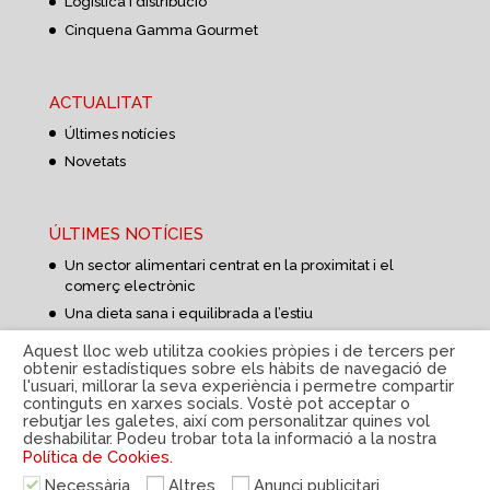
Logística i distribució
Cinquena Gamma Gourmet
ACTUALITAT
Últimes notícies
Novetats
ÚLTIMES NOTÍCIES
Un sector alimentari centrat en la proximitat i el
comerç electrònic
Una dieta sana i equilibrada a l’estiu
Aprovisionament d’aliments més curt i flexible
Aquest lloc web utilitza cookies pròpies i de tercers per
obtenir estadístiques sobre els hàbits de navegació de
l'usuari, millorar la seva experiència i permetre compartir
continguts en xarxes socials. Vostè pot acceptar o
rebutjar les galetes, així com personalitzar quines vol
deshabilitar. Podeu trobar tota la informació a la nostra
Política de Cookies.
Política de privacitat
|
Avís Legal
|
Política de cookies
Necessària
Altres
Anunci publicitari