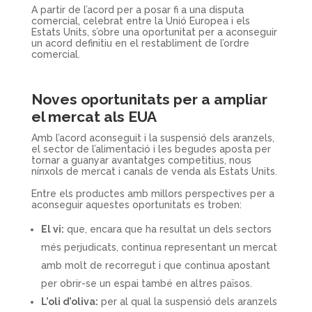
A partir de l’acord per a posar fi a una disputa
comercial, celebrat entre la Unió Europea i els
Estats Units, s’obre una oportunitat per a aconseguir
un acord definitiu en el restabliment de l’ordre
comercial.
Noves oportunitats per a ampliar
el mercat als EUA
Amb l’acord aconseguit i la suspensió dels aranzels,
el sector de l’alimentació i les begudes aposta per
tornar a guanyar avantatges competitius, nous
nínxols de mercat i canals de venda als Estats Units.
Entre els productes amb millors perspectives per a
aconseguir aquestes oportunitats es troben:
El vi:
que, encara que ha resultat un dels sectors
més perjudicats, continua representant un mercat
amb molt de recorregut i que continua apostant
per obrir-se un espai també en altres països.
L’oli d’oliva:
per al qual la suspensió dels aranzels