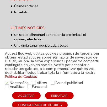
Últimes notícies
Novetats
ÚLTIMES NOTÍCIES
Un sector alimentari centrat en la proximitat i el
comerç electrònic
Una dieta sana i equilibrada a l’estiu
Aprovisionament d’aliments més curt i flexible
Aquest lloc web utilitza cookies pròpies i de tercers per
obtenir estadístiques sobre els hàbits de navegació de
l'usuari, millorar la seva experiència i permetre compartir
continguts en xarxes socials. Vostè pot acceptar o
rebutjar les galetes, així com personalitzar quines vol
deshabilitar. Podeu trobar tota la informació a la nostra
Política de Cookies.
Política de privacitat
|
Avís Legal
|
Política de cookies
Necessària
Altres
Anunci publicitari
|
Sistema intern d'informació
|
© Disteco 2022
Analítica
Funcional
ESP
CAT
ACCEPTAR
REBUTJAR
CONFIGURACIÓ DE COOKIES