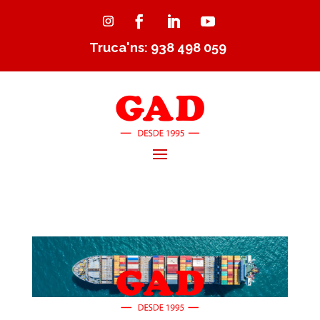
Truca'ns: 938 498 059