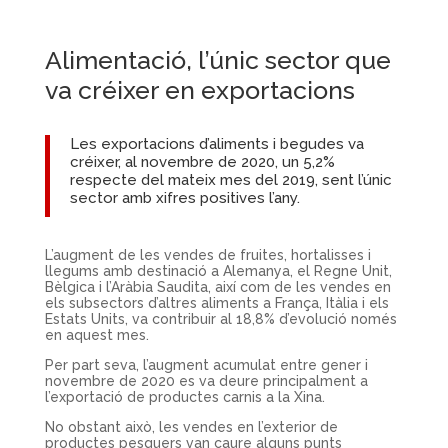
Alimentació, l’únic sector que
va créixer en exportacions
Les exportacions d’aliments i begudes va
créixer, al novembre de 2020, un 5,2%
respecte del mateix mes del 2019, sent l’únic
sector amb xifres positives l’any.
L’augment de les vendes de fruites, hortalisses i
llegums amb destinació a Alemanya, el Regne Unit,
Bèlgica i l’Aràbia Saudita, així com de les vendes en
els subsectors d’altres aliments a França, Itàlia i els
Estats Units, va contribuir al 18,8% d’evolució només
en aquest mes.
Per part seva, l’augment acumulat entre gener i
novembre de 2020 es va deure principalment a
l’exportació de productes carnis a la Xina.
No obstant això, les vendes en l’exterior de
productes pesquers van caure alguns punts