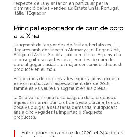
respecte de l’any anterior, en particular per la
disminució de les vendes als Estats Units, Portugal,
Itàlia i l’Equador.
Principal exportador de carn de porc
a la Xina
L’augment de les vendes de fruites, hortalisses i
llegums amb destinació a Alemanya, el Regne Unit,
Bèlgica i l’Aràbia Saudita, així com de les Espanya ha
aconseguit escalar les seves vendes de carn de
porc al gegant asiàtic, el major consumidor d’aquest
producte en el món.
En poc més de cinc anys, les exportacions a xinesa
es van multiplicar i, especialment des de 2018,
també es va veure un augment en els preus.
la Xina va sofrir una forta caiguda de la producció
aquest any arran d’un brot de pesta porcina, la qual
cosa va obligar a satisfer la demanda multiplicant
fins a cinc vegades la importació d’aquests
productes.
Entre gener i novembre de 2020, el 24% de les