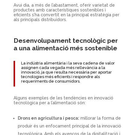
Avui dia, a més de l’abastament, oferir varietat de
productes amb característiques sostenibles i
eficients s’ha convertit en la principal estratègia per
als principals distribuïdors.
Desenvolupament tecnològic per
a una alimentació més sostenible
La indústria alimentària i la seva cadena de valor
assignen cada vegada més rellevància a la
innovació, ja que resulta necessària per aportar
tecnologies més eficients i respondre als
requeriments de consumidors.
Alguns exemples de les tendències en innovació
tecnològica per a l’alimentació són:
Drons en agricultura i pesca:
millorar la forma de
produir és un enfocament principal de la innovació
tecnològica. Amb els avenços de la digitalització i