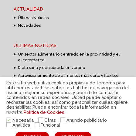
ACTUALIDAD
Últimas Noticias
Novedades
ÚLTIMAS NOTÍCIAS
Un sector alimentario centrado en la proximidad y el
e-commerce
Dieta sana y equilibrada en verano
Aprovisionamiento de alimentos más corto y flexible
Este sitio web utiliza cookies propias y de terceros para
obtener estadísticas sobre los hábitos de navegación del
usuario, mejorar su experiencia y permitirle compartir
contenidos en redes sociales. Usted puede aceptar o
rechazar las cookies, así como personalizar cuáles quiere
deshabilitar. Puede encontrar toda la información en
nuestra
Política de Cookies.
Política de privacidad
|
Aviso Legal
|
Política de
cookies
|
Sistema interno de información
|
© Disteco
Necesaria
Otras
Anuncio publicitario
2022
Analítica
Funcional
ESP
CAT