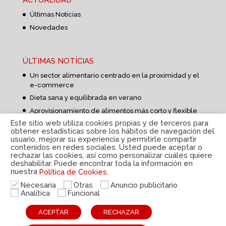
ACTUALIDAD
Últimas Noticias
Novedades
ÚLTIMAS NOTÍCIAS
Un sector alimentario centrado en la proximidad y el
e-commerce
Dieta sana y equilibrada en verano
Aprovisionamiento de alimentos más corto y flexible
Este sitio web utiliza cookies propias y de terceros para
obtener estadísticas sobre los hábitos de navegación del
usuario, mejorar su experiencia y permitirle compartir
contenidos en redes sociales. Usted puede aceptar o
rechazar las cookies, así como personalizar cuáles quiere
deshabilitar. Puede encontrar toda la información en
nuestra
Política de Cookies.
Política de privacidad
|
Aviso Legal
|
Política de
cookies
|
Sistema interno de información
|
© Disteco
Necesaria
Otras
Anuncio publicitario
2022
Analítica
Funcional
ESP
CAT
ENG
ACEPTAR
RECHAZAR