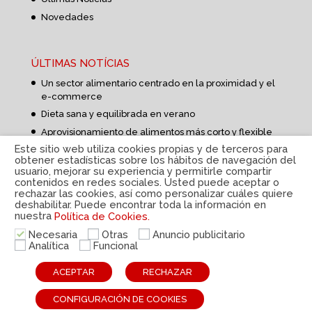
Novedades
ÚLTIMAS NOTÍCIAS
Un sector alimentario centrado en la proximidad y el
e-commerce
Dieta sana y equilibrada en verano
Aprovisionamiento de alimentos más corto y flexible
Este sitio web utiliza cookies propias y de terceros para
obtener estadísticas sobre los hábitos de navegación del
usuario, mejorar su experiencia y permitirle compartir
contenidos en redes sociales. Usted puede aceptar o
rechazar las cookies, así como personalizar cuáles quiere
deshabilitar. Puede encontrar toda la información en
nuestra
Política de Cookies.
Política de privacidad
|
Aviso Legal
|
Política de
cookies
|
Sistema interno de información
|
© Disteco
Necesaria
Otras
Anuncio publicitario
2022
Analítica
Funcional
ESP
CAT
ENG
ACEPTAR
RECHAZAR
CONFIGURACIÓN DE COOKIES