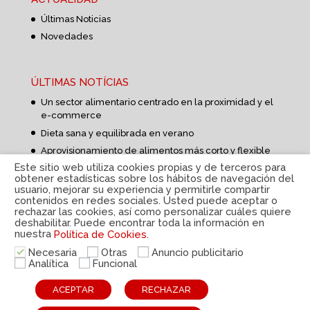
Últimas Noticias
Novedades
ÚLTIMAS NOTÍCIAS
Un sector alimentario centrado en la proximidad y el
e-commerce
Dieta sana y equilibrada en verano
Aprovisionamiento de alimentos más corto y flexible
Este sitio web utiliza cookies propias y de terceros para
obtener estadísticas sobre los hábitos de navegación del
usuario, mejorar su experiencia y permitirle compartir
contenidos en redes sociales. Usted puede aceptar o
rechazar las cookies, así como personalizar cuáles quiere
deshabilitar. Puede encontrar toda la información en
nuestra
Política de Cookies.
Política de privacidad
|
Aviso Legal
|
Política de
cookies
|
Sistema interno de información
|
© Disteco
Necesaria
Otras
Anuncio publicitario
2022
Analítica
Funcional
ESP
CAT
ACEPTAR
RECHAZAR