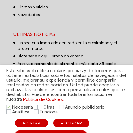
Últimas Noticias
Novedades
ÚLTIMAS NOTÍCIAS
Un sector alimentario centrado en la proximidad y el
e-commerce
Dieta sana y equilibrada en verano
Aprovisionamiento de alimentos más corto y flexible
Este sitio web utiliza cookies propias y de terceros para
obtener estadísticas sobre los hábitos de navegación del
usuario, mejorar su experiencia y permitirle compartir
contenidos en redes sociales. Usted puede aceptar o
rechazar las cookies, así como personalizar cuáles quiere
deshabilitar. Puede encontrar toda la información en
nuestra
Política de Cookies.
Política de privacidad
|
Aviso Legal
|
Política de
cookies
|
Sistema interno de información
|
© Disteco
Necesaria
Otras
Anuncio publicitario
2022
Analítica
Funcional
ESP
CAT
ACEPTAR
RECHAZAR