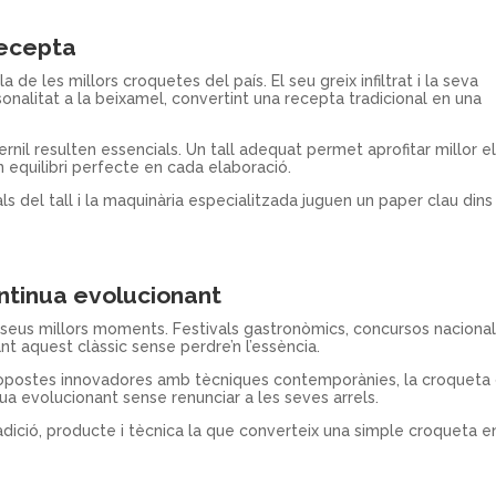
recepta
a de les millors croquetes del país. El seu greix infiltrat i la seva
sonalitat a la beixamel, convertint una recepta tradicional en una
pernil resulten essencials. Un tall adequat permet aprofitar millor e
un equilibri perfecte en cada elaboració.
als del tall i la maquinària especialitzada juguen un paper clau dins
ontinua evolucionant
 seus millors moments. Festivals gastronòmics, concursos nacional
nt aquest clàssic sense perdre’n l’essència.
propostes innovadores amb tècniques contemporànies, la croqueta
ua evolucionant sense renunciar a les seves arrels.
dició, producte i tècnica la que converteix una simple croqueta e