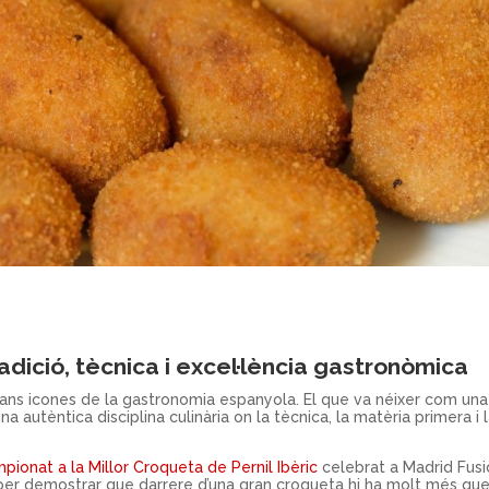
radició, tècnica i excel·lència gastronòmica
rans icones de la gastronomia espanyola. El que va néixer com una
a autèntica disciplina culinària on la tècnica, la matèria primera i 
pionat a la Millor Croqueta de Pernil Ibèric
celebrat a Madrid Fus
s per demostrar que darrere d’una gran croqueta hi ha molt més qu