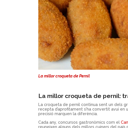
La millor croqueta de Pernil
La millor croqueta de pernil: t
La croqueta de pernil continua sent un dels g
recepta d’aprofitament s’ha convertit avui en un
precisió marquen la diferència.
Cada any, concursos gastronòmics com el
Cam
reuneixen alguns dels millors cuiners del paí