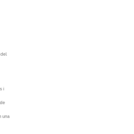
l
 del
s i
 de
n una