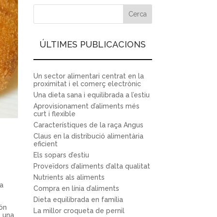
ÚLTIMES PUBLICACIONS
Un sector alimentari centrat en la
proximitat i el comerç electrònic
Una dieta sana i equilibrada a l’estiu
Aprovisionament d’aliments més
curt i flexible
Característiques de la raça Angus
Claus en la distribució alimentària
eficient
Els sopars d’estiu
Proveïdors d’aliments d’alta qualitat
Nutrients als aliments
la
Compra en línia d’aliments
Dieta equilibrada en família
ión
La millor croqueta de pernil
e una