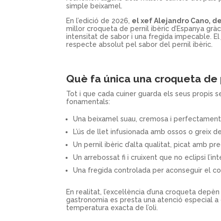
simple beixamel.
En l’edició de 2026,
el xef Alejandro Cano, d
millor croqueta de pernil ibèric d’Espanya grà
intensitat de sabor i una fregida impecable. El
respecte absolut pel sabor del pernil ibèric.
Què fa única una croqueta de 
Tot i que cada cuiner guarda els seus propis s
fonamentals:
Una beixamel suau, cremosa i perfectament 
L’ús de llet infusionada amb ossos o greix de
Un pernil ibèric d’alta qualitat, picat amb pre
Un arrebossat fi i cruixent que no eclipsi l’inte
Una fregida controlada per aconseguir el cont
En realitat, l’excel·lència d’una croqueta depèn
gastronomia es presta una atenció especial a c
temperatura exacta de l’oli.