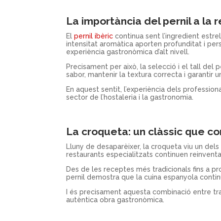
La importància del pernil a la 
El
pernil ibèric
continua sent l’ingredient estrell
intensitat aromàtica aporten profunditat i per
experiència gastronòmica d’alt nivell.
Precisament per això, la selecció i el tall del 
sabor, mantenir la textura correcta i garantir 
En aquest sentit, l’experiència dels profession
sector de l’hostaleria i la gastronomia.
La croqueta: un clàssic que c
Lluny de desaparèixer, la croqueta viu un dels
restaurants especialitzats continuen reinventa
Des de les receptes més tradicionals fins a 
pernil demostra que la cuina espanyola contin
I és precisament aquesta combinació entre tra
autèntica obra gastronòmica.