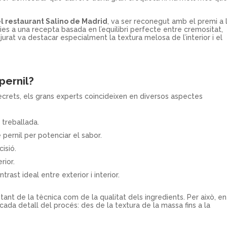
el restaurant Salino de Madrid
, va ser reconegut amb el premi a 
cies a una recepta basada en l’equilibri perfecte entre cremositat,
 jurat va destacar especialment la textura melosa de l’interior i el
pernil?
ecrets, els grans experts coincideixen en diversos aspectes
treballada.
 pernil per potenciar el sabor.
cisió.
rior.
rast ideal entre exterior i interior.
 tant de la tècnica com de la qualitat dels ingredients. Per això, en
ada detall del procés: des de la textura de la massa fins a la