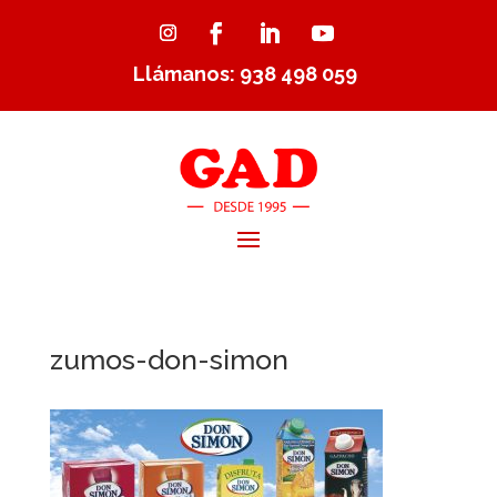
Llámanos: 938 498 059
zumos-don-simon