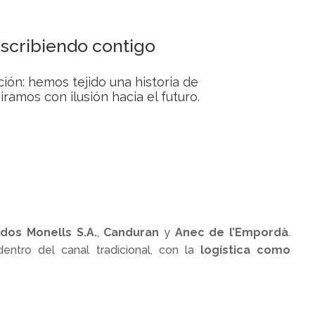
scribiendo contigo
n: hemos tejido una historia de
amos con ilusión hacia el futuro.
dos Monells S.A.
,
Canduran
y
Anec de l’Empordà
.
entro del canal tradicional, con la
logística como