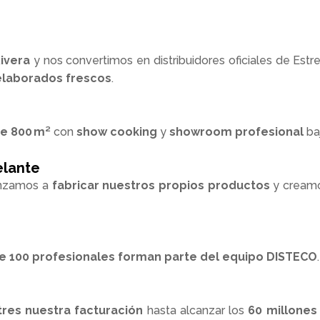
Rivera
y nos convertimos en distribuidores oficiales de Estre
elaborados frescos
.
de 800 m²
con
show cooking
y
showroom profesional
ba
elante
enzamos a
fabricar nuestros propios productos
y cream
e 100 profesionales forman parte del equipo DISTECO
.
tres nuestra facturación
hasta alcanzar los
60 millones