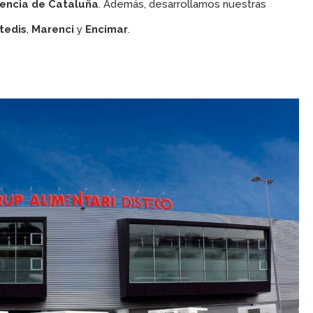
rencia de Cataluña
. Además, desarrollamos nuestras
tedis
,
Marenci
y
Encimar
.