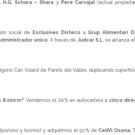
l H.G. Schara – Shara
y
Pere Carvajal
(actual propieta
ión social de
Exclusives Disteco
a
Grup Alimentari Di
 administrador único
. A través de
Judcar S.L.
se alcanza e
lígono Can Volard de Parets del Vallès, duplicando superf
os
8.000 m²
. Vendemos el 20 % en autocartera a
cinco dire
(porcino y bovino) y adquirimos el 50 % de
CellVi Osona
. 