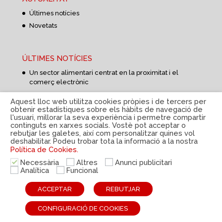
Últimes notícies
Novetats
ÚLTIMES NOTÍCIES
Un sector alimentari centrat en la proximitat i el
comerç electrònic
Una dieta sana i equilibrada a l’estiu
Aquest lloc web utilitza cookies pròpies i de tercers per
Aprovisionament d’aliments més curt i flexible
obtenir estadístiques sobre els hàbits de navegació de
l'usuari, millorar la seva experiència i permetre compartir
continguts en xarxes socials. Vostè pot acceptar o
rebutjar les galetes, així com personalitzar quines vol
deshabilitar. Podeu trobar tota la informació a la nostra
Política de Cookies.
Necessària
Altres
Anunci publicitari
Política de privacitat
|
Avís Legal
|
Política de cookies
Analítica
Funcional
|
Sistema intern d'informació
|
© Disteco 2022
ACCEPTAR
REBUTJAR
ESP
CAT
ENG
CONFIGURACIÓ DE COOKIES