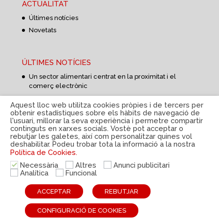
ACTUALITAT
Últimes notícies
Novetats
ÚLTIMES NOTÍCIES
Un sector alimentari centrat en la proximitat i el
comerç electrònic
Una dieta sana i equilibrada a l’estiu
Aquest lloc web utilitza cookies pròpies i de tercers per
Aprovisionament d’aliments més curt i flexible
obtenir estadístiques sobre els hàbits de navegació de
l'usuari, millorar la seva experiència i permetre compartir
continguts en xarxes socials. Vostè pot acceptar o
rebutjar les galetes, així com personalitzar quines vol
deshabilitar. Podeu trobar tota la informació a la nostra
Política de Cookies.
Necessària
Altres
Anunci publicitari
Política de privacitat
|
Avís Legal
|
Política de cookies
Analítica
Funcional
|
Sistema intern d'informació
|
© Disteco 2022
ACCEPTAR
REBUTJAR
ESP
CAT
ENG
CONFIGURACIÓ DE COOKIES