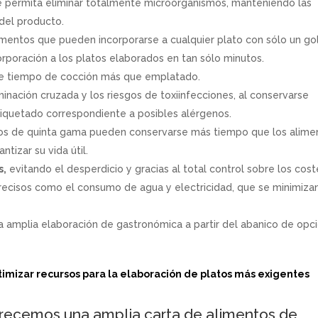
que permita eliminar totalmente microorganismos, manteniendo las
del producto.
imentos que pueden incorporarse a cualquier plato con sólo un go
orporación a los platos elaborados en tan sólo minutos.
e tiempo de cocción más que emplatado.
nación cruzada y los riesgos de toxiinfecciones, al conservarse
tiquetado correspondiente a posibles alérgenos.
os de quinta gama pueden conservarse más tiempo que los alime
ntizar su vida útil.
s,
evitando el desperdicio y gracias al total control sobre los cos
recisos como el consumo de agua y electricidad, que se minimiza
 amplia elaboración de gastronómica a partir del abanico de opc
imizar recursos para la elaboración de platos más exigentes
recemos una amplia carta de alimentos de