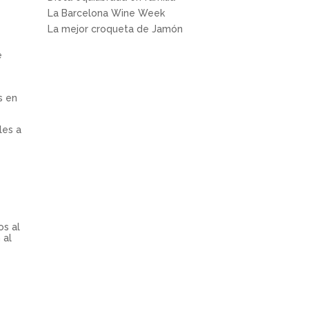
La Barcelona Wine Week
La mejor croqueta de Jamón
e
s en
les a
os al
 al