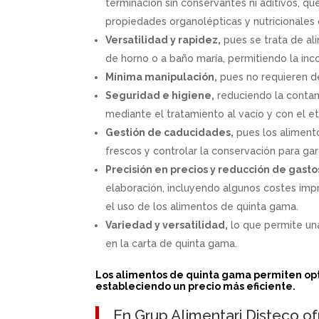
terminación sin conservantes ni aditivos, 
propiedades organolépticas y nutricionales 
Versatilidad y rapidez,
pues se trata de al
de horno o a baño maría, permitiendo la inc
Mínima manipulación,
pues no requieren d
Seguridad e higiene,
reduciendo la contami
mediante el tratamiento al vacío y con el e
Gestión de caducidades,
pues los aliment
frescos y controlar la conservación para gara
Precisión en precios y reducción de gasto
elaboración, incluyendo algunos costes imp
el uso de los alimentos de quinta gama.
Variedad y versatilidad,
lo que permite una
en la carta de quinta gama.
Los alimentos de quinta gama permiten opt
estableciendo un precio más eficiente.
En
Grup Alimentari Disteco
of