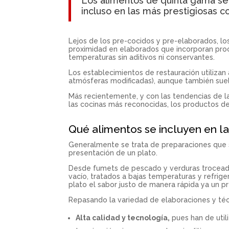
Los alimentos de quinta gama se 
incluso en las más prestigiosas co
Lejos de los pre-cocidos y pre-elaborados, lo
proximidad en elaborados que incorporan proce
temperaturas sin aditivos ni conservantes.
Los establecimientos de restauración utiliza
atmósferas modificadas), aunque también suel
Más recientemente, y con las tendencias de l
las cocinas más reconocidas, los productos d
Qué alimentos se incluyen en l
Generalmente se trata de preparaciones que se
presentación de un plato.
Desde fumets de pescado y verduras troceadas
vacío, tratados a bajas temperaturas y refrig
plato el sabor justo de manera rápida ya un pr
Repasando la variedad de elaboraciones y técn
Alta calidad y tecnología,
pues han de util