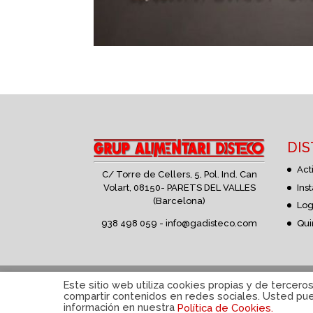
DI
Act
C/ Torre de Cellers, 5, Pol. Ind. Can
Volart,
08150- PARETS DEL VALLES
Ins
(Barcelona)
Log
938 498 059 -
info@gadisteco.com
Qui
Política de privacidad
|
Aviso Legal
|
Política d
Este sitio web utiliza cookies propias y de tercero
compartir contenidos en redes sociales. Usted pued
información en nuestra
Política de Cookies.