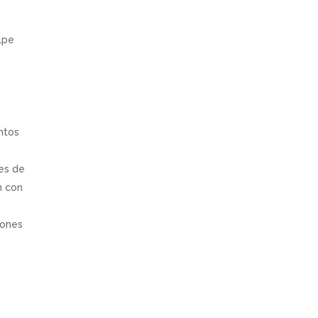
lpe
ntos
tes de
n con
iones