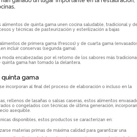
han ganado un lugar importante en la restauración,
cinas.
s alimentos de quinta gama unen cocina saludable, tradicional y d
sos y técnicas de pasteurización y esterilización a bajas
n alimentos de primera gama (frescos) y de cuarta gama (envasado
en incluir conservas (segunda gama).
a moda encabezadas por el retorno de los sabores más tradiciona
e quinta gama han tomado la delantera.
a quinta gama
 incorporan al final del proceso de elaboración o incluso en la
, rellenos de lasañas o salsas caseras, estos alimentos envasad
erados o congelados con técnicas de última generación, incorporan
ecio asequible.
icas disponibles, estos productos se caracterizan en:
izarse materias primas de máxima calidad para garantizar una