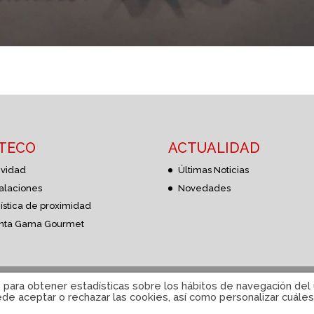
STECO
ACTUALIDAD
ividad
Últimas Noticias
talaciones
Novedades
ística de proximidad
nta Gama Gourmet
e cookies
|
Sistema interno de información
|
© Disteco 2022
s para obtener estadísticas sobre los hábitos de navegación del u
e aceptar o rechazar las cookies, así como personalizar cuáles 
ESP
CAT