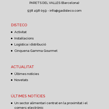
PARETS DEL VALLES (Barcelona)
938 498 059 -
info@gadisteco.com
DISTECO
Activitat
Instal·lacions
Logística i distribució
Cinquena Gamma Gourmet
ACTUALITAT
Últimes notícies
Novetats
ÚLTIMES NOTÍCIES
Un sector alimentari centrat en la proximitat i el
comerç electrònic