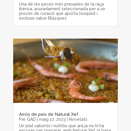
Una de les peces més preuades de la raça
ibèrica, acuradament seleccionada per a un
procés de curació que aporta l’exquisit i
exclusiu sabor Blázquez.
Arròs de peix de Natural Xef
Per
GAD
|
maig 12, 2023
|
Novetats
Un plat saborós i nutritiu que ara ja no hi ha
excuses per preparar, amb Natural Xef, la base