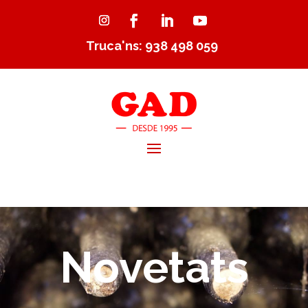
Truca'ns: 938 498 059
Novetats