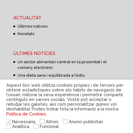
ACTUALITAT
Últimes notícies
Novetats
ÚLTIMES NOTÍCIES
Un sector alimentari centrat en la proximitat i el
comerç electrònic
Una dieta sana i equilibrada a l’estiu
Aprovisionament d’aliments més curt i flexible
Aquest lloc web utilitza cookies pròpies i de tercers per
obtenir estadístiques sobre els hàbits de navegació de
l'usuari, millorar la seva experiència i permetre compartir
continguts en xarxes socials. Vostè pot acceptar o
rebutjar les galetes, així com personalitzar quines vol
deshabilitar. Podeu trobar tota la informació a la nostra
Política de Cookies.
Política de privacitat
|
Avís Legal
|
Política de cookies
Necessària
Altres
Anunci publicitari
|
Sistema intern d'informació
|
© Disteco 2022
Analítica
Funcional