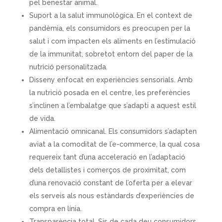
pel benestar animal.
Suport a la salut immunològica. En el context de
pandèmia, els consumidors es preocupen per la
salut i com impacten els aliments en l’estimulació
de la immunitat, sobretot entorn del paper de la
nutrició personalitzada.
Disseny enfocat en experiències sensorials. Amb
la nutrició posada en el centre, les preferències
s’inclinen a l’embalatge que s’adapti a aquest estil
de vida.
Alimentació omnicanal. Els consumidors s’adapten
aviat a la comoditat de l’e-commerce, la qual cosa
requereix tant d’una acceleració en l’adaptació
dels detallistes i comerços de proximitat, com
d’una renovació constant de l’oferta per a elevar
els serveis als nous estàndards d’experiències de
compra en línia.
Transparència total. Sis de cada deu consumidors